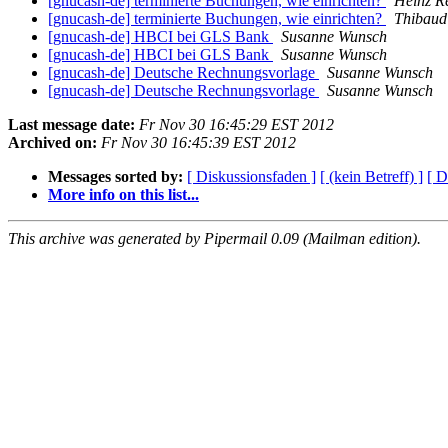
[gnucash-de] terminierte Buchungen, wie einrichten?
Heinz R
[gnucash-de] terminierte Buchungen, wie einrichten?
Thibaud
[gnucash-de] HBCI bei GLS Bank
Susanne Wunsch
[gnucash-de] HBCI bei GLS Bank
Susanne Wunsch
[gnucash-de] Deutsche Rechnungsvorlage
Susanne Wunsch
[gnucash-de] Deutsche Rechnungsvorlage
Susanne Wunsch
Last message date:
Fr Nov 30 16:45:29 EST 2012
Archived on:
Fr Nov 30 16:45:39 EST 2012
Messages sorted by:
[ Diskussionsfaden ]
[ (kein Betreff) ]
[ D
More info on this list...
This archive was generated by Pipermail 0.09 (Mailman edition).