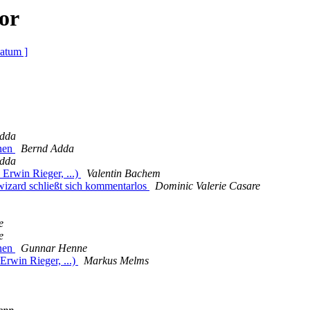
or
atum ]
dda
dnen
Bernd Adda
dda
Erwin Rieger, ...)
Valentin Bachem
izard schließt sich kommentarlos
Dominic Valerie Casare
e
e
dnen
Gunnar Henne
rwin Rieger, ...)
Markus Melms