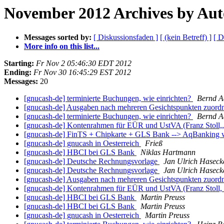
November 2012 Archives by Aut
Messages sorted by:
[ Diskussionsfaden ]
[ (kein Betreff) ]
[ D
More info on this list...
Starting:
Fr Nov 2 05:46:30 EDT 2012
Ending:
Fr Nov 30 16:45:29 EST 2012
Messages:
20
[gnucash-de] terminierte Buchungen, wie einrichten?
Bernd A
[gnucash-de] Ausgaben nach mehreren Gesichtspunkten zuor
[gnucash-de] terminierte Buchungen, wie einrichten?
Bernd A
[gnucash-de] Kontenrahmen für EÜR und UstVA (Franz Stoll,, 
[gnucash-de] FinTS + Chipkarte + GLS Bank --> AqBanking w
[gnucash-de] gnucash in Oesterreich
Frieß
[gnucash-de] HBCI bei GLS Bank
Niklas Hartmann
[gnucash-de] Deutsche Rechnungsvorlage
Jan Ulrich Haseck
[gnucash-de] Deutsche Rechnungsvorlage
Jan Ulrich Haseck
[gnucash-de] Ausgaben nach mehreren Gesichtspunkten zuor
[gnucash-de] Kontenrahmen für EÜR und UstVA (Franz Stoll, E
[gnucash-de] HBCI bei GLS Bank
Martin Preuss
[gnucash-de] HBCI bei GLS Bank
Martin Preuss
[gnucash-de] gnucash in Oesterreich
Martin Preuss