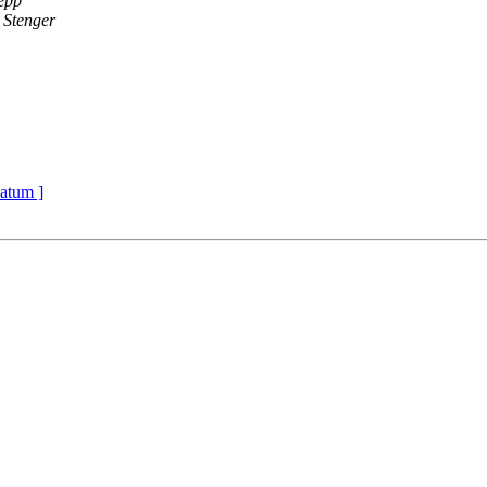
epp
 Stenger
atum ]