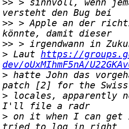
>>
 > sinnvoll, wenn jem
>>
 > Apple an der richt
>>
>
 Laut 
https://groups.g
dev/oUxMIhmF5nA/U22GKAv
>
 hatte John das vorgeh
>
 locales, apparently n
>
 on it when I can get 