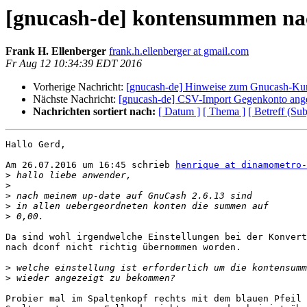
[gnucash-de] kontensummen na
Frank H. Ellenberger
frank.h.ellenberger at gmail.com
Fr Aug 12 10:34:39 EDT 2016
Vorherige Nachricht:
[gnucash-de] Hinweise zum Gnucash-Kur
Nächste Nachricht:
[gnucash-de] CSV-Import Gegenkonto ang
Nachrichten sortiert nach:
[ Datum ]
[ Thema ]
[ Betreff (Sub
Hallo Gerd,

Am 26.07.2016 um 16:45 schrieb 
henrique at dinamometro-
>
>
>
>
>
Da sind wohl irgendwelche Einstellungen bei der Konvert
nach dconf nicht richtig übernommen worden.

>
>
Probier mal im Spaltenkopf rechts mit dem blauen Pfeil 