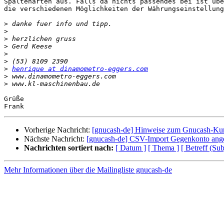
Spaltenarten aus. Falls da nichts passendes bei ist übe
die verschiedenen Möglichkeiten der Währungseinstellung
>
>
>
>
>
>
>
henrique at dinamometro-eggers.com
>
>
Grüße

Vorherige Nachricht:
[gnucash-de] Hinweise zum Gnucash-Kur
Nächste Nachricht:
[gnucash-de] CSV-Import Gegenkonto ang
Nachrichten sortiert nach:
[ Datum ]
[ Thema ]
[ Betreff (Sub
Mehr Informationen über die Mailingliste gnucash-de