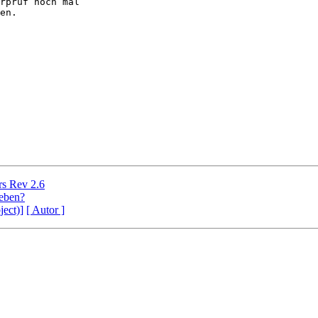
rprüf noch mal

en.

s Rev 2.6
eben?
ject)]
[ Autor ]