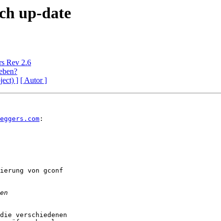
ch up-date
s Rev 2.6
eben?
ject) ]
[ Autor ]
eggers.com
:

ierung von gconf

die verschiedenen
