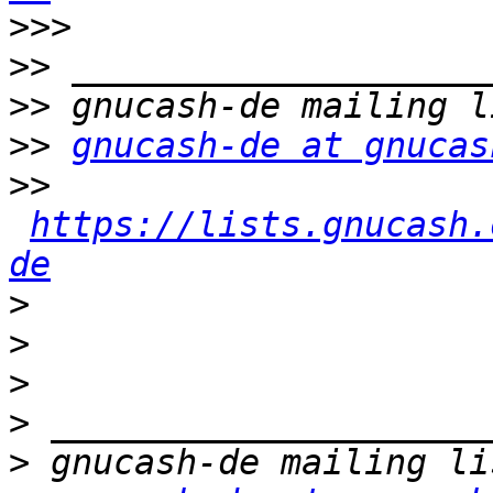
>>>
>>
>>
>>
gnucash-de at gnucas
>>
https://lists.gnucash.
de
>
>
>
>
>