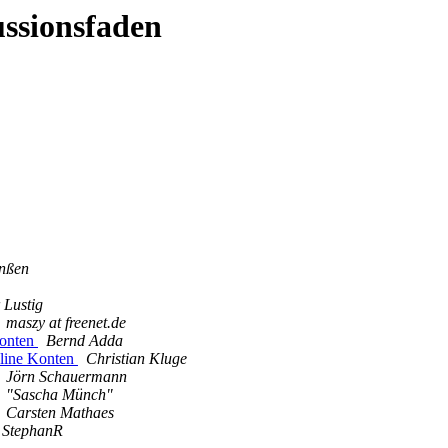
ussionsfaden
nßen
 Lustig
maszy at freenet.de
Konten
Bernd Adda
line Konten
Christian Kluge
Jörn Schauermann
"Sascha Münch"
Carsten Mathaes
StephanR