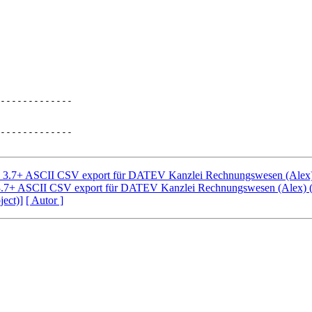
-------------

-------------

h 3.7+ ASCII CSV export für DATEV Kanzlei Rechnungswesen (Alex
3.7+ ASCII CSV export für DATEV Kanzlei Rechnungswesen (Alex) (
ject)]
[ Autor ]