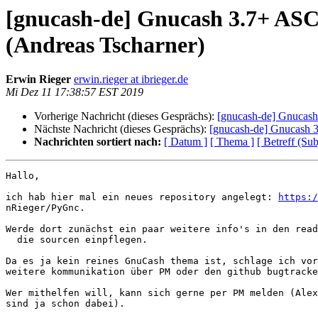
[gnucash-de] Gnucash 3.7+ AS
(Andreas Tscharner)
Erwin Rieger
erwin.rieger at ibrieger.de
Mi Dez 11 17:38:57 EST 2019
Vorherige Nachricht (dieses Gesprächs):
[gnucash-de] Gnucas
Nächste Nachricht (dieses Gesprächs):
[gnucash-de] Gnucash 
Nachrichten sortiert nach:
[ Datum ]
[ Thema ]
[ Betreff (Sub
Hallo, 

ich hab hier mal ein neues repository angelegt: 
https:/
nRieger/PyGnc.

Werde dort zunächst ein paar weitere info's in den read
  die sourcen einpflegen.

Da es ja kein reines GnuCash thema ist, schlage ich vor
weitere kommunikation über PM oder den github bugtracke
Wer mithelfen will, kann sich gerne per PM melden (Alex
sind ja schon dabei).
