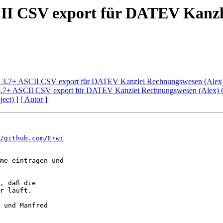
CII CSV export für DATEV Kanzl
h 3.7+ ASCII CSV export für DATEV Kanzlei Rechnungswesen (Alex
3.7+ ASCII CSV export für DATEV Kanzlei Rechnungswesen (Alex) (
ject) ]
[ Autor ]
/github.com/Erwi
me eintragen und

, daß die

r läuft.

 und Manfred
