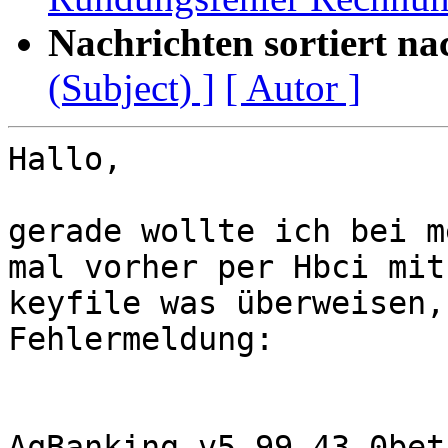
Nachrichten sortiert na
(Subject) ]
[ Autor ]
Hallo,

gerade wollte ich bei m
mal vorher per Hbci mit

keyfile was überweisen,
Fehlermeldung:

AqBanking v5.99.43.0beta