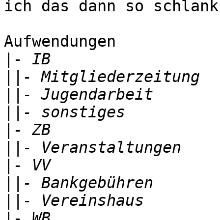
ich das dann so schlank
Aufwendungen

|
||
||
||
|
||
|
||
||
|