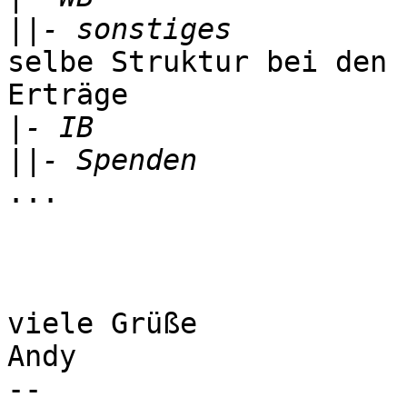
||
selbe Struktur bei den 
Erträge

|
||
...

viele Grüße

Andy

-- 
