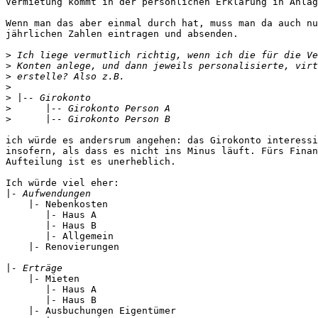
Vermietung kommt in der persönlichen Erklärung in Anlag
Wenn man das aber einmal durch hat, muss man da auch nu
jährlichen Zahlen eintragen und absenden.

>
>
>
>
>
>
>
ich würde es andersrum angehen: das Girokonto interessi
insofern, als dass es nicht ins Minus läuft. Fürs Finan
Aufteilung ist es unerheblich.

Ich würde viel eher:

|
    |- Nebenkosten

       |- Haus A

       |- Haus B

       |- Allgemein

    |- Renovierungen

|
    |- Mieten

       |- Haus A

       |- Haus B

    |- Ausbuchungen Eigentümer
