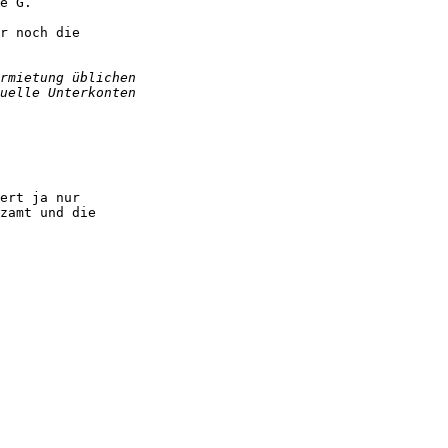
e G.

r noch die

ert ja nur

zamt und die
