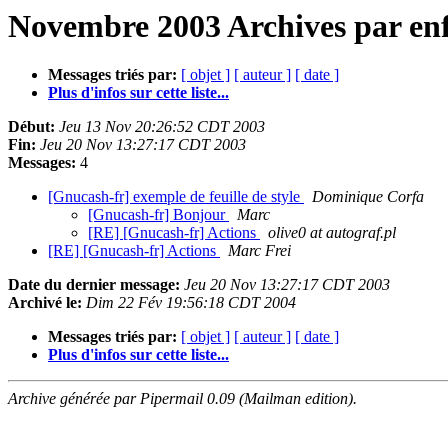
Novembre 2003 Archives par enf
Messages triés par:
[ objet ]
[ auteur ]
[ date ]
Plus d'infos sur cette liste...
Début:
Jeu 13 Nov 20:26:52 CDT 2003
Fin:
Jeu 20 Nov 13:27:17 CDT 2003
Messages:
4
[Gnucash-fr] exemple de feuille de style
Dominique Corfa
[Gnucash-fr] Bonjour
Marc
[RE] [Gnucash-fr] Actions
olive0 at autograf.pl
[RE] [Gnucash-fr] Actions
Marc Frei
Date du dernier message:
Jeu 20 Nov 13:27:17 CDT 2003
Archivé le:
Dim 22 Fév 19:56:18 CDT 2004
Messages triés par:
[ objet ]
[ auteur ]
[ date ]
Plus d'infos sur cette liste...
Archive générée par Pipermail 0.09 (Mailman edition).