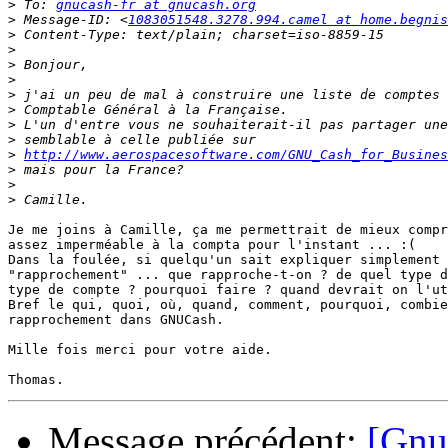
>
 To: 
gnucash-fr at gnucash.org
>
 Message-ID: <
1083051548.3278.994.camel at home.begnis
>
>
>
>
>
>
>
>
>
http://www.aerospacesoftware.com/GNU_Cash_for_Busines
>
>
>
Je me joins à Camille, ça me permettrait de mieux compr
assez imperméable à la compta pour l'instant ... :(

Dans la foulée, si quelqu'un sait expliquer simplement 
"rapprochement" ... que rapproche-t-on ? de quel type d
type de compte ? pourquoi faire ? quand devrait on l'ut
Bref le qui, quoi, où, quand, comment, pourquoi, combie
rapprochement dans GNUCash.

Mille fois merci pour votre aide.

Message précédent:
[Gnuc