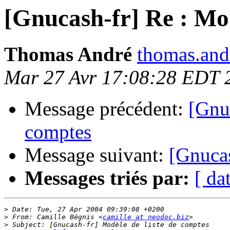
[Gnucash-fr] Re : Mod
Thomas André
thomas.andr
Mar 27 Avr 17:08:28 EDT 
Message précédent:
[Gnuc
comptes
Message suivant:
[Gnuca
Messages triés par:
[ da
>
>
 From: Camille Bégnis <
camille at neodoc.biz
>