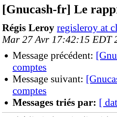
[Gnucash-fr] Le rap
Régis Leroy
regisleroy at c
Mar 27 Avr 17:42:15 EDT 
Message précédent:
[Gnuc
comptes
Message suivant:
[Gnucas
comptes
Messages triés par:
[ da