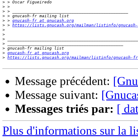
>
>
>
>
>
 > 
gnucash-fr at gnucash.org
>
 > 
https://lists.gnucash.org/mailman/listinfo/gnucash-
>
>
>
>
>
>
gnucash-fr at gnucash.org
>
https://lists.gnucash.org/mailman/listinfo/gnucash-fr
Message précédent:
[Gnuc
Message suivant:
[Gnucas
Messages triés par:
[ da
Plus d'informations sur la l