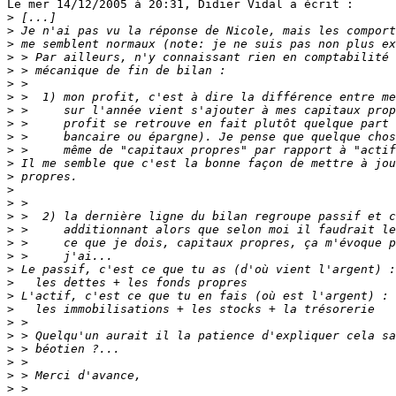
Le mer 14/12/2005 à 20:31, Didier Vidal a écrit :

>
>
>
>
>
>
>
>
>
>
>
>
>
>
>
>
>
>
>
>
>
>
>
>
>
>
>
>
>