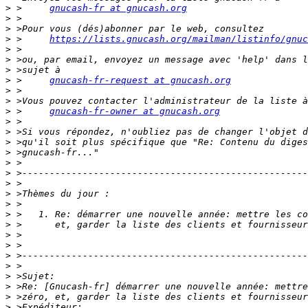
>
 >	
gnucash-fr at gnucash.org
>
>
>
 >	
https://lists.gnucash.org/mailman/listinfo/gnuc
>
>
>
>
 >	
gnucash-fr-request at gnucash.org
>
>
>
 >	
gnucash-fr-owner at gnucash.org
>
>
>
>
>
>
>
>
>
>
>
>
>
>
>
>
>
>
>