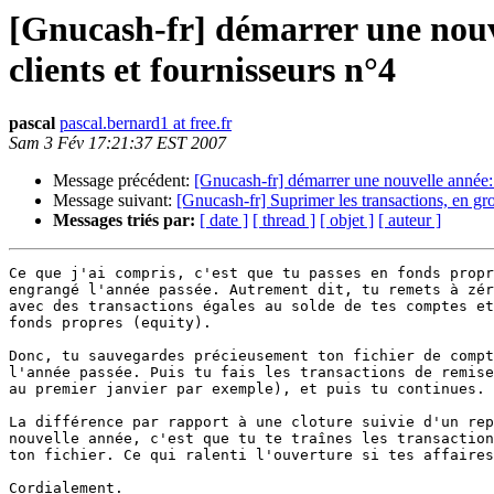
[Gnucash-fr] démarrer une nouvel
clients et fournisseurs n°4
pascal
pascal.bernard1 at free.fr
Sam 3 Fév 17:21:37 EST 2007
Message précédent:
[Gnucash-fr] démarrer une nouvelle année: me
Message suivant:
[Gnucash-fr] Suprimer les transactions, en gr
Messages triés par:
[ date ]
[ thread ]
[ objet ]
[ auteur ]
Ce que j'ai compris, c'est que tu passes en fonds propr
engrangé l'année passée. Autrement dit, tu remets à zér
avec des transactions égales au solde de tes comptes et
fonds propres (equity).

Donc, tu sauvegardes précieusement ton fichier de compt
l'année passée. Puis tu fais les transactions de remise
au premier janvier par exemple), et puis tu continues.

La différence par rapport à une cloture suivie d'un rep
nouvelle année, c'est que tu te traînes les transaction
ton fichier. Ce qui ralenti l'ouverture si tes affaires
Cordialement.
