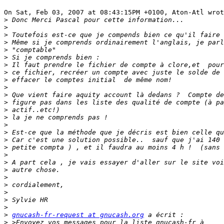
On Sat, Feb 03, 2007 at 08:43:15PM +0100, Aton-Atl wrot
>
>
>
>
>
>
>
>
>
>
>
>
>
>
>
>
>
>
>
>
>
>
>
>
>
>
>
gnucash-fr-request at gnucash.org
>