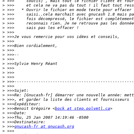
>
>
>
>
>
>
>
>
>
>
>
>
>
>
>
>
>
>
>
>
>
>
>
>
>
 >>>Benoit Grégoire <
bock at step.polymtl.ca
>
>
>
>
 >>>
gnucash-fr at gnucash.org
>