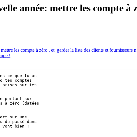
le année: mettre les compte à zéro
ttre les compte à zéro,, et, garder la liste des clients et fournisseurs n
oupe !
es ce que tu as 

o tes comptes 

 prises sur tes 

e portant sur 

s à zéro (datées 

ort sur une 

s du passé dans 

 vont bien !
