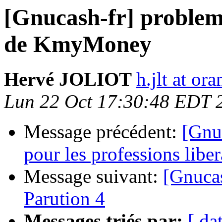
[Gnucash-fr] problem
de KmyMoney
Hervé JOLIOT
h.jlt at ora
Lun 22 Oct 17:30:48 EDT 
Message précédent:
[Gnu
pour les professions liber
Message suivant:
[Gnucas
Parution 4
Messages triés par:
[ da