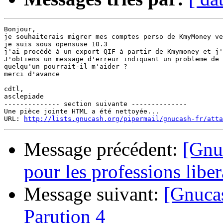
Bonjour,

je souhaiterais migrer mes comptes perso de KmyMoney ve
je suis sous opensuse 10.3

j'ai procédé à un export QIF à partir de Kmymoney et j'
J'obtiens un message d'erreur indiquant un probleme de 
quelqu'un pourrait-il m'aider ?

merci d'avance

cdtl,

asclepiade

-------------- section suivante --------------

Une pièce jointe HTML a été nettoyée...

URL: 
http://lists.gnucash.org/pipermail/gnucash-fr/atta
Message précédent:
[Gnu
pour les professions liber
Message suivant:
[Gnucas
Parution 4