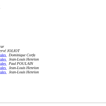
t
rar
ervé JOLIOT
rales
Dominique Corfa
rales
Jean-Louis Henrion
rales
Paul POULAIN
rales
Jean-Louis Henrion
rales
Jean-Louis Henrion