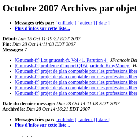
Octobre 2007 Archives par obje
Messages triés par:
[ enfilade ]
[ auteur ]
[ date ]
Plus d'infos sur cette liste...
Début:
Lun 15 Oct 11:19:22 EDT 2007
Fin:
Dim 28 Oct 14:11:08 EDT 2007
Messages:
7
[Gnucash-fr] Lot gnucash-fr, Vol 41, Parution 4
JFrancois Be
[Gnucash-fr] probleme d'import QIFà partir de KmyMoney
H
[Gnucash-fr] projet de plan comptable pour les professions libe
[Gnucash-fr] projet de plan comptable pour les professions libe
[Gnucash-fr] projet de plan comptable pour les professions libe
[Gnucash-fr] projet de plan comptable pour les professions libe
[Gnucash-fr] projet de plan comptable pour les professions libe
Date du dernier message:
Dim 28 Oct 14:11:08 EDT 2007
Archivé le:
Dim 28 Oct 14:16:21 EDT 2007
Messages triés par:
[ enfilade ]
[ auteur ]
[ date ]
Plus d'infos sur cette liste...