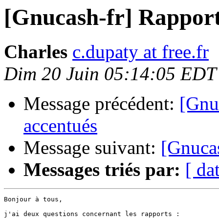
[Gnucash-fr] Rappor
Charles
c.dupaty at free.fr
Dim 20 Juin 05:14:05 EDT
Message précédent:
[Gnuc
accentués
Message suivant:
[Gnucas
Messages triés par:
[ da
Bonjour à tous,

j'ai deux questions concernant les rapports :
