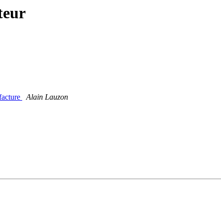
teur
 facture
Alain Lauzon