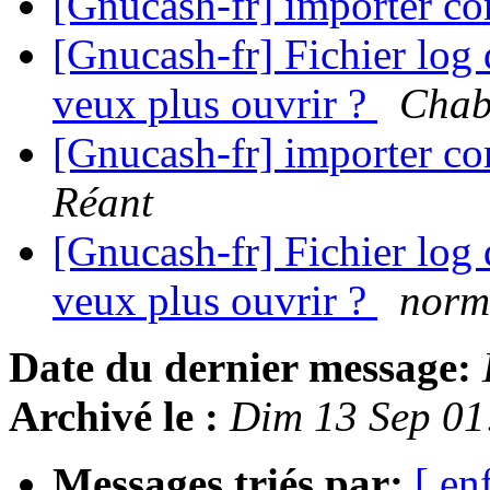
[Gnucash-fr] importer c
[Gnucash-fr] Fichier log d
veux plus ouvrir ?
Chab
[Gnucash-fr] importer c
Réant
[Gnucash-fr] Fichier log d
veux plus ouvrir ?
norm
Date du dernier message:
Archivé le :
Dim 13 Sep 0
Messages triés par:
[ en