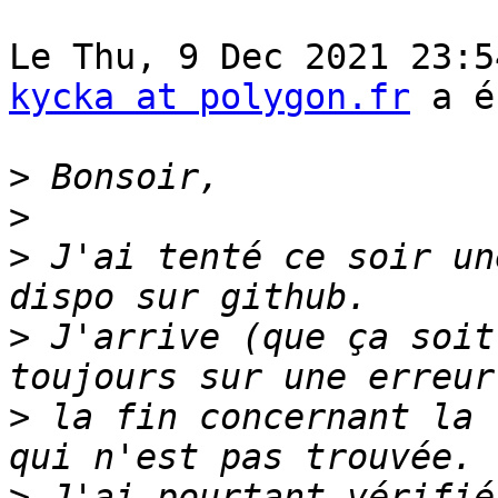
kycka at polygon.fr
 a é
>
>
>
 J'ai tenté ce soir un
>
 J'arrive (que ça soit
>
 la fin concernant la 
>
 J'ai pourtant vérifié