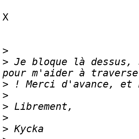
X

>
>
 Je bloque là dessus, 
>
>
>
>
>