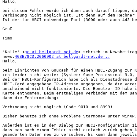
Hallo,

bei diesem Fehler würde ich dann auch darauf tippen, da
Verbindung nicht möglich ist. Ist denn auf dem Rechner 
Ist der für HBCI notwendige Port (3000 oder auch 443 be
Gruß

Timo

"Kalle" <
gc at bellgardt-net.de
> schrieb im Newsbeitrag

news:
403B78CD.2060902 at bellgardt-net.de...
Hallo,

beim Einrichten von Gnucash für einen HBCI-Zugang zur K
ich leider nicht weiter (System: Suse Professinal 9.0, 
Bei der HBCI-Konfiguration habe ich als Dienstadresse d
HBCI-Card angegebene IP-Adresse angegeben, da die vorei
anscheinend nicht funktionierte. Die Benutzer-ID habe i
Karte entnommen. Beim erstmaligen Verbinden mit dem Ban
dann die Fehlermeldung:

Verbindung nicht möglich (Code 9010 und 8999)

Bisher benutze ich ohne Probleme Starmoney unter WinXP.

Außerdem ist es in dem Dialog zur HBCI-Konfiguration zi
dass man nach einem Fehler nicht einfach zurück gehen k
geänderten Daten neu zu versuchen. Es komm dann jeweils