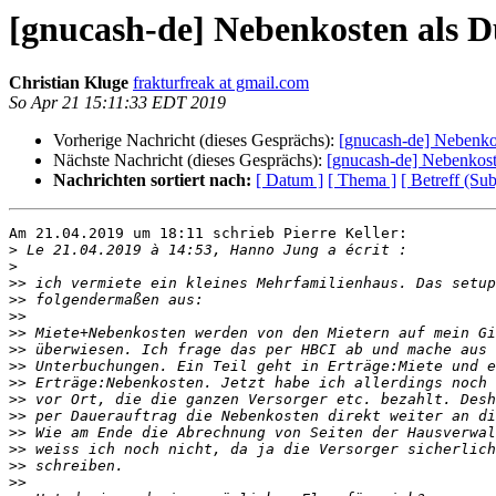
[gnucash-de] Nebenkosten als D
Christian Kluge
frakturfreak at gmail.com
So Apr 21 15:11:33 EDT 2019
Vorherige Nachricht (dieses Gesprächs):
[gnucash-de] Nebenko
Nächste Nachricht (dieses Gesprächs):
[gnucash-de] Nebenkost
Nachrichten sortiert nach:
[ Datum ]
[ Thema ]
[ Betreff (Sub
Am 21.04.2019 um 18:11 schrieb Pierre Keller:

>
>
>>
>>
>>
>>
>>
>>
>>
>>
>>
>>
>>
>>
>>