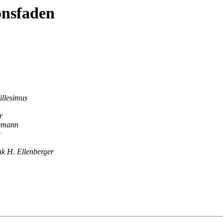
onsfaden
illesimus
r
emann
g
k H. Ellenberger