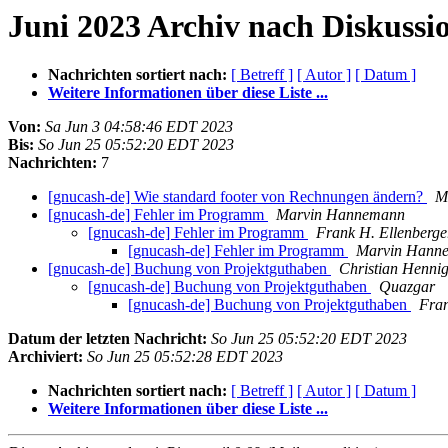
Juni 2023 Archiv nach Diskussi
Nachrichten sortiert nach:
[ Betreff ]
[ Autor ]
[ Datum ]
Weitere Informationen über diese Liste ...
Von:
Sa Jun 3 04:58:46 EDT 2023
Bis:
So Jun 25 05:52:20 EDT 2023
Nachrichten:
7
[gnucash-de] Wie standard footer von Rechnungen ändern?
M
[gnucash-de] Fehler im Programm
Marvin Hannemann
[gnucash-de] Fehler im Programm
Frank H. Ellenberge
[gnucash-de] Fehler im Programm
Marvin Hann
[gnucash-de] Buchung von Projektguthaben
Christian Henni
[gnucash-de] Buchung von Projektguthaben
Quazgar
[gnucash-de] Buchung von Projektguthaben
Fran
Datum der letzten Nachricht:
So Jun 25 05:52:20 EDT 2023
Archiviert:
So Jun 25 05:52:28 EDT 2023
Nachrichten sortiert nach:
[ Betreff ]
[ Autor ]
[ Datum ]
Weitere Informationen über diese Liste ...