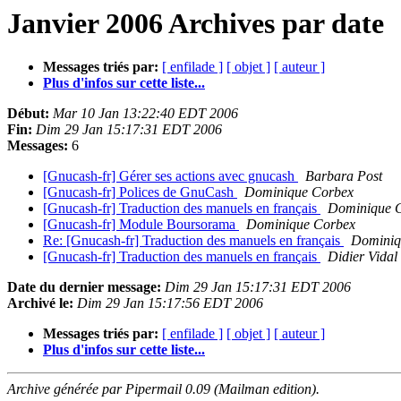
Janvier 2006 Archives par date
Messages triés par:
[ enfilade ]
[ objet ]
[ auteur ]
Plus d'infos sur cette liste...
Début:
Mar 10 Jan 13:22:40 EDT 2006
Fin:
Dim 29 Jan 15:17:31 EDT 2006
Messages:
6
[Gnucash-fr] Gérer ses actions avec gnucash
Barbara Post
[Gnucash-fr] Polices de GnuCash
Dominique Corbex
[Gnucash-fr] Traduction des manuels en français
Dominique 
[Gnucash-fr] Module Boursorama
Dominique Corbex
Re: [Gnucash-fr] Traduction des manuels en français
Domini
[Gnucash-fr] Traduction des manuels en français
Didier Vidal
Date du dernier message:
Dim 29 Jan 15:17:31 EDT 2006
Archivé le:
Dim 29 Jan 15:17:56 EDT 2006
Messages triés par:
[ enfilade ]
[ objet ]
[ auteur ]
Plus d'infos sur cette liste...
Archive générée par Pipermail 0.09 (Mailman edition).