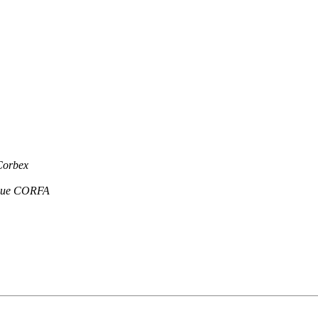
Corbex
que CORFA