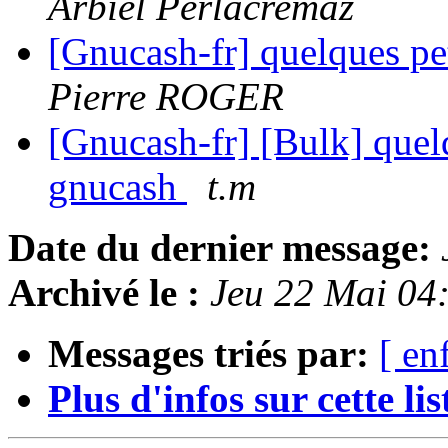
Arbiel Perlacremaz
[Gnucash-fr] quelques pe
Pierre ROGER
[Gnucash-fr] [Bulk] quel
gnucash
t.m
Date du dernier message:
Archivé le :
Jeu 22 Mai 04
Messages triés par:
[ en
Plus d'infos sur cette list