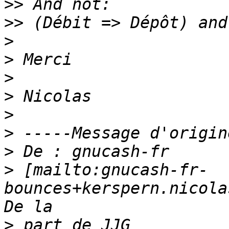
>>
>>
>
>
>
>
>
>
>
>
 [mailto:gnucash-fr-
bounces+kerspern.nicola
>