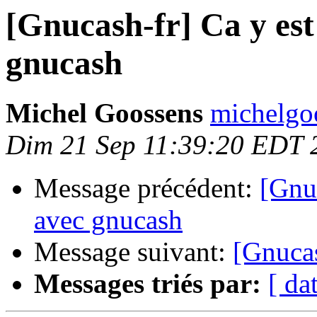
[Gnucash-fr] Ca y est
gnucash
Michel Goossens
michelgoo
Dim 21 Sep 11:39:20 EDT 
Message précédent:
[Gnuc
avec gnucash
Message suivant:
[Gnucas
Messages triés par:
[ da