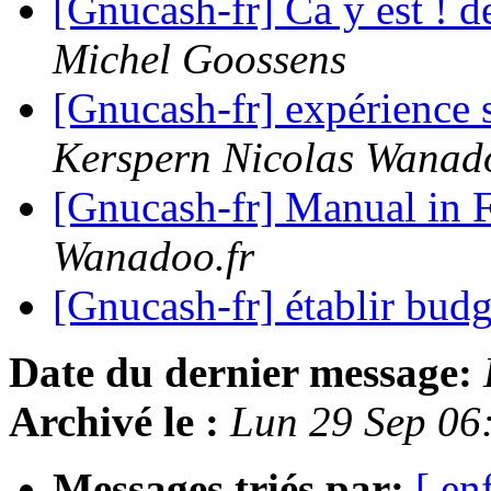
[Gnucash-fr] Ca y est ! 
Michel Goossens
[Gnucash-fr] expérienc
Kerspern Nicolas Wanado
[Gnucash-fr] Manual in 
Wanadoo.fr
[Gnucash-fr] établir bud
Date du dernier message:
Archivé le :
Lun 29 Sep 06
Messages triés par:
[ en