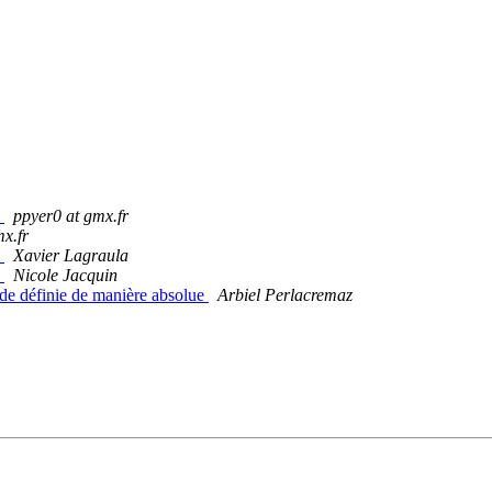
s
ppyer0 at gmx.fr
x.fr
s
Xavier Lagraula
s
Nicole Jacquin
ode définie de manière absolue
Arbiel Perlacremaz