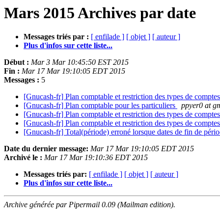
Mars 2015 Archives par date
Messages triés par :
[ enfilade ]
[ objet ]
[ auteur ]
Plus d'infos sur cette liste...
Début :
Mar 3 Mar 10:45:50 EST 2015
Fin :
Mar 17 Mar 19:10:05 EDT 2015
Messages :
5
[Gnucash-fr] Plan comptable et restriction des types de compte
[Gnucash-fr] Plan comptable pour les particuliers
ppyer0 at gm
[Gnucash-fr] Plan comptable et restriction des types de compte
[Gnucash-fr] Plan comptable et restriction des types de compte
[Gnucash-fr] Total(période) erroné lorsque dates de fin de péri
Date du dernier message:
Mar 17 Mar 19:10:05 EDT 2015
Archivé le :
Mar 17 Mar 19:10:36 EDT 2015
Messages triés par:
[ enfilade ]
[ objet ]
[ auteur ]
Plus d'infos sur cette liste...
Archive générée par Pipermail 0.09 (Mailman edition).