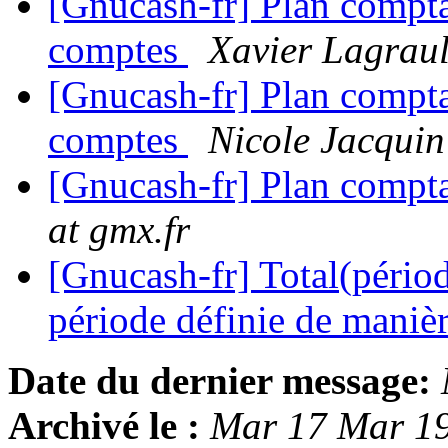
[Gnucash-fr] Plan comptab
comptes
Xavier Lagrau
[Gnucash-fr] Plan comptab
comptes
Nicole Jacquin
[Gnucash-fr] Plan compta
at gmx.fr
[Gnucash-fr] Total(périod
période définie de maniè
Date du dernier message:
Archivé le :
Mar 17 Mar 1