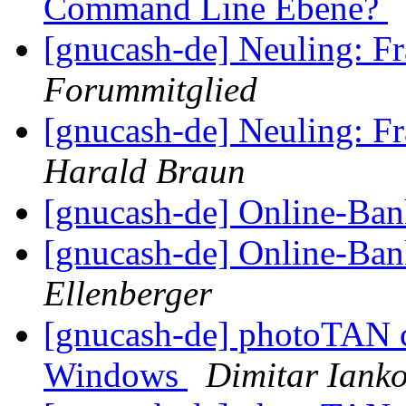
Command Line Ebene?
[gnucash-de] Neuling: F
Forummitglied
[gnucash-de] Neuling: F
Harald Braun
[gnucash-de] Online-Ba
[gnucash-de] Online-Ba
Ellenberger
[gnucash-de] photoTAN c
Windows
Dimitar Iank