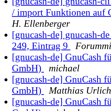
[gnucash-de] gnucash-cli 
/ import Funktionen au
H. Ellenberger
[gnucash-de] gnucash-d
249, Eintrag 9
Forummi
[gnucash-de] GnuCash fü
GmbH)
michael
[gnucash-de] GnuCash fü
GmbH)
Matthias Urlich
[gnucash-de] GnuCash fü