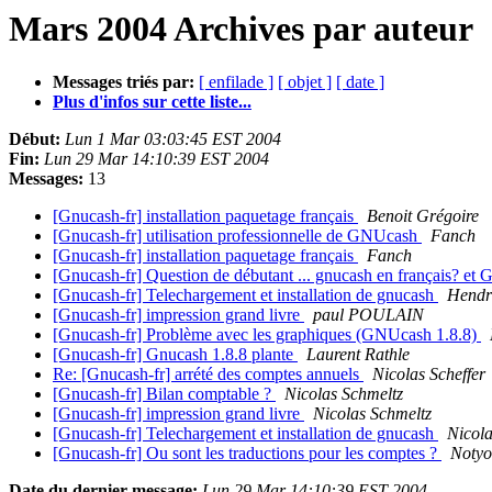
Mars 2004 Archives par auteur
Messages triés par:
[ enfilade ]
[ objet ]
[ date ]
Plus d'infos sur cette liste...
Début:
Lun 1 Mar 03:03:45 EST 2004
Fin:
Lun 29 Mar 14:10:39 EST 2004
Messages:
13
[Gnucash-fr] installation paquetage français
Benoit Grégoire
[Gnucash-fr] utilisation professionnelle de GNUcash
Fanch
[Gnucash-fr] installation paquetage français
Fanch
[Gnucash-fr] Question de débutant ... gnucash en français? et 
[Gnucash-fr] Telechargement et installation de gnucash
Hendr
[Gnucash-fr] impression grand livre
paul POULAIN
[Gnucash-fr] Problème avec les graphiques (GNUcash 1.8.8)
[Gnucash-fr] Gnucash 1.8.8 plante
Laurent Rathle
Re: [Gnucash-fr] arrété des comptes annuels
Nicolas Scheffer
[Gnucash-fr] Bilan comptable ?
Nicolas Schmeltz
[Gnucash-fr] impression grand livre
Nicolas Schmeltz
[Gnucash-fr] Telechargement et installation de gnucash
Nicola
[Gnucash-fr] Ou sont les traductions pour les comptes ?
Notyo
Date du dernier message:
Lun 29 Mar 14:10:39 EST 2004