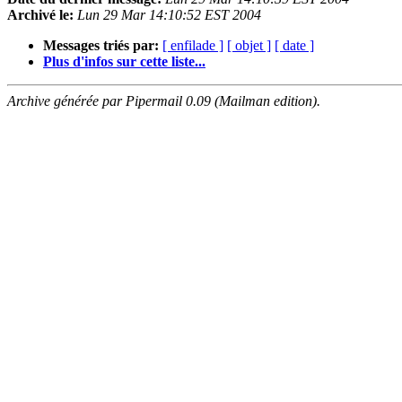
Archivé le:
Lun 29 Mar 14:10:52 EST 2004
Messages triés par:
[ enfilade ]
[ objet ]
[ date ]
Plus d'infos sur cette liste...
Archive générée par Pipermail 0.09 (Mailman edition).