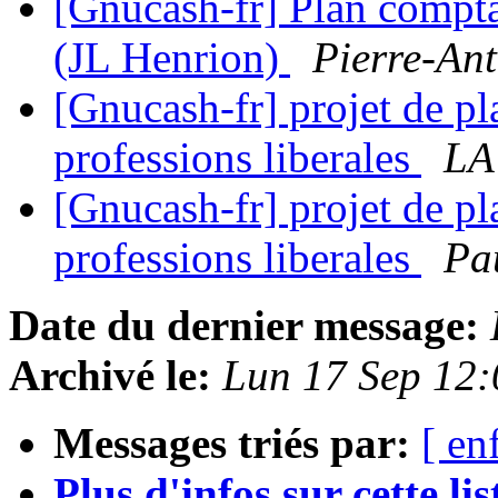
[Gnucash-fr] Plan compt
(JL Henrion)
Pierre-An
[Gnucash-fr] projet de p
professions liberales
LA
[Gnucash-fr] projet de p
professions liberales
Pa
Date du dernier message:
Archivé le:
Lun 17 Sep 12
Messages triés par:
[ en
Plus d'infos sur cette list