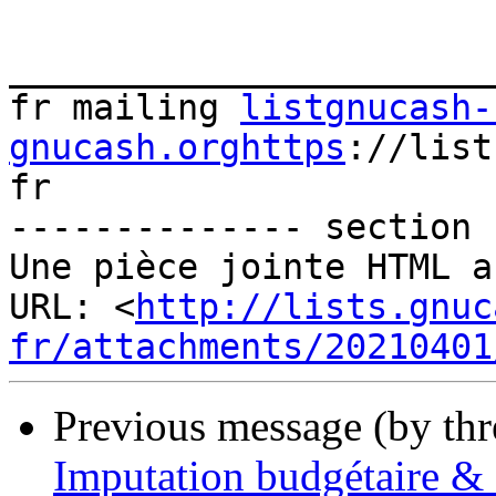
_______________________
fr mailing 
listgnucash-
gnucash.orghttps
://list
fr

-------------- section 
Une pièce jointe HTML a
URL: <
http://lists.gnuc
fr/attachments/20210401
Previous message (by th
Imputation budgétaire &