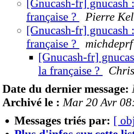
[Gnucash-fr] gnucash : 
française ?
Pierre Kel
[Gnucash-fr] gnucash : 
française ?
michdeprf
[Gnucash-fr] gnucash
la française ?
Chri
Date du dernier message:
Archivé le :
Mar 20 Avr 08
Messages triés par:
[ ob
Plus d'infos sur cette list