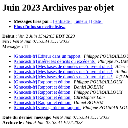
Juin 2023 Archives par objet
Messages triés par :
[ enfilade ]
[ auteur ]
[ date ]
Plus d'infos sur cette liste...
Début :
Ven 2 Juin 15:42:05 EDT 2023
Fin :
Ven 9 Juin 07:52:34 EDT 2023
Messages :
11
[Gnucash-fr] Editeur dans un rapport
Philippe POUMAILLO
[Gnucash-fr] insérer les déficits ou excédents
Philippe POU
[Gnucash-fr] Mes bases de données ne s'ouvrent plus !
Altern
[Gnucash-fr] Mes bases de données ne s'ouvrent plus !
Antho
[Gnucash-fr] Mes bases de données ne s'ouvrent plus !
Jeff A
[Gnucash-fr] Rapport et édition
Philippe POUMAILLOUX
[Gnucash-fr] Rapport et édition
Daniel BOEHM
[Gnucash-fr] Rapport et édition
Philippe POUMAILLOUX
[Gnucash-fr] Rapport et édition
Christopher Lam
[Gnucash-fr] Rapport et édition
Daniel BOEHM
[Gnucash-fr] sauvegarder un rapport
Philippe POUMAILLO
Date du dernier message:
Ven 9 Juin 07:52:34 EDT 2023
Archivé le :
Ven 9 Juin 07:52:41 EDT 2023