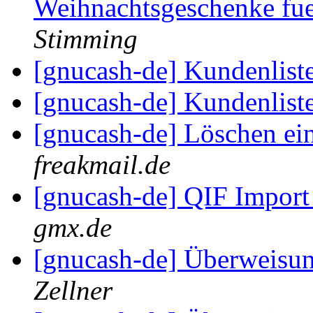
Weihnachtsgeschenke fu
Stimming
[gnucash-de] Kundenlist
[gnucash-de] Kundenlist
[gnucash-de] Löschen ei
freakmail.de
[gnucash-de] QIF Impor
gmx.de
[gnucash-de] Überweisun
Zellner