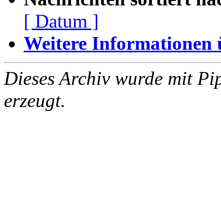
[ Datum ]
Weitere Informationen üb
Dieses Archiv wurde mit Pi
erzeugt.