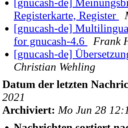
[gnucash-de] Meinungsbil
Registerkarte, Register
[gnucash-de] Multilingual
for gnucash-4.6
Frank H
[gnucash-de] Übersetzun
Christian Wehling
Datum der letzten Nachric
2021
Archiviert:
Mo Jun 28 12:
Nachrichten sortiert na