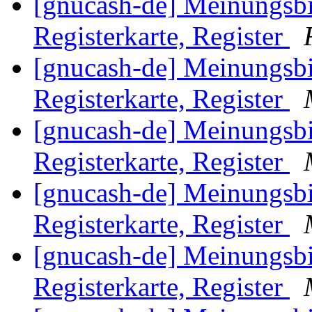
[gnucash-de] Meinungsbil
Registerkarte, Register
[gnucash-de] Meinungsbil
Registerkarte, Register
[gnucash-de] Meinungsbil
Registerkarte, Register
[gnucash-de] Meinungsbil
Registerkarte, Register
[gnucash-de] Meinungsbil
Registerkarte, Register