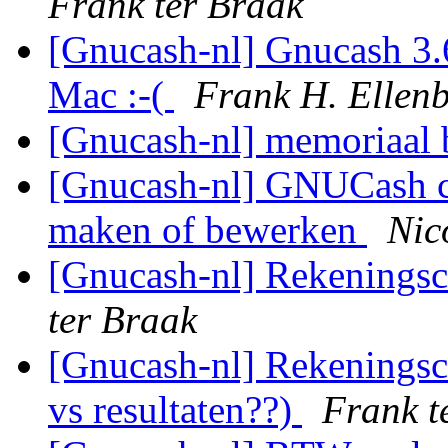
Frank ter Braak
[Gnucash-nl] Gnucash 3.6
Mac :-(
Frank H. Ellen
[Gnucash-nl] memoriaal
[Gnucash-nl] GNUCash cra
maken of bewerken
Nic
[Gnucash-nl] Rekening
ter Braak
[Gnucash-nl] Rekenings
vs resultaten??)
Frank t