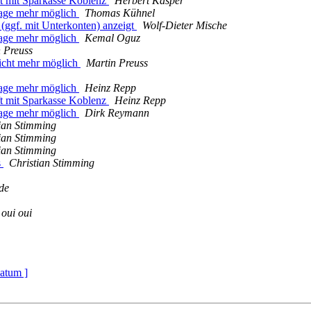
ft mit Sparkasse Koblenz
Herbert Kasper
rage mehr möglich
Thomas Kühnel
(ggf. mit Unterkonten) anzeigt
Wolf-Dieter Mische
rage mehr möglich
Kemal Oguz
 Preuss
icht mehr möglich
Martin Preuss
rage mehr möglich
Heinz Repp
ft mit Sparkasse Koblenz
Heinz Repp
rage mehr möglich
Dirk Reymann
ian Stimming
ian Stimming
ian Stimming
s
Christian Stimming
de
oui oui
atum ]