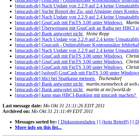
[gnucash-de] Gnucash - Onlineabfrage Kontoumsätze fehlerha
[gnucash-de] Nach Update von 2.2.9 auf 2.4 keine Umsatzabf
[gnucash-de] Suche Report der Zu- und Abgänge eines Kontos 
[gnucash-de] Nach Update von 2.2.9 auf 2.4 keine Umsatzabf
[gnucash-de] GnuCash mit FinTS 3.00 unter Windows
Martin
[gnucash-de] Überweisung mit GnuCash an Raiba per HBCI n
[gnucash-de] Bank antwortet nicht
Heinz Repp
[gnucash-de] Nach Update von 2.2.9 auf 2.4 keine Umsatzabf
[gnucash-de] Gnucash - Onlineabfrage Kontoumsätze fehlerha
[gnucash-de] Nach Update von 2.2.9 auf 2.4 keine Umsatzabf
[gnucash-de] GnuCash mit FinTS 3.00 unter Windows
Christ
[gnucash-de] GnuCash mit FinTS 3.00 unter Windows
Christ
[gnucash-de] GnuCash mit FinTS 3.00 unter Windows
Christ
[gnucash-de] [solved] GnuCash mit FinTS 3.00 unter Window
[gnucash-de] hbci bei Sparkasse meissen
Tischendorf
[gnucash-de] Bank antwortet nicht
martin.roennebeck at web.
[gnucash-de] Bank antwortet nicht
martin at mr2world.de
[gnucash-de] kann man HBCI-Banking mit gnucash machen?
Last message date:
Mo Okt 31 21:11:26 EDT 2011
Archived on:
Mo Okt 31 21:11:49 EDT 2011
Messages sorted by:
[ Diskussionsfaden ]
[ (kein Betreff) ]
[ D
More info on this list...