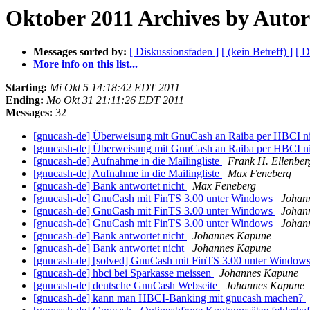
Oktober 2011 Archives by Autor
Messages sorted by:
[ Diskussionsfaden ]
[ (kein Betreff) ]
[ D
More info on this list...
Starting:
Mi Okt 5 14:18:42 EDT 2011
Ending:
Mo Okt 31 21:11:26 EDT 2011
Messages:
32
[gnucash-de] Überweisung mit GnuCash an Raiba per HBCI n
[gnucash-de] Überweisung mit GnuCash an Raiba per HBCI n
[gnucash-de] Aufnahme in die Mailingliste
Frank H. Ellenber
[gnucash-de] Aufnahme in die Mailingliste
Max Feneberg
[gnucash-de] Bank antwortet nicht
Max Feneberg
[gnucash-de] GnuCash mit FinTS 3.00 unter Windows
Johan
[gnucash-de] GnuCash mit FinTS 3.00 unter Windows
Johan
[gnucash-de] GnuCash mit FinTS 3.00 unter Windows
Johan
[gnucash-de] Bank antwortet nicht
Johannes Kapune
[gnucash-de] Bank antwortet nicht
Johannes Kapune
[gnucash-de] [solved] GnuCash mit FinTS 3.00 unter Window
[gnucash-de] hbci bei Sparkasse meissen
Johannes Kapune
[gnucash-de] deutsche GnuCash Webseite
Johannes Kapune
[gnucash-de] kann man HBCI-Banking mit gnucash machen?