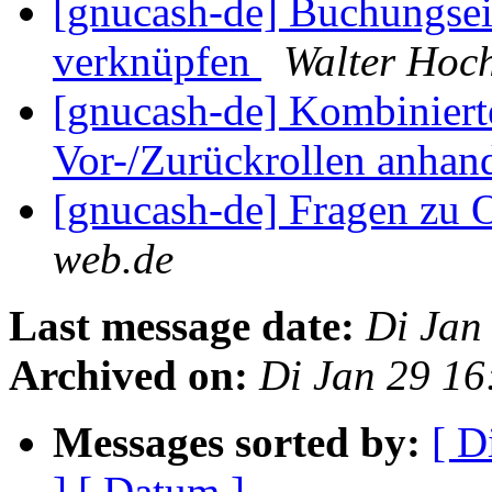
[gnucash-de] Buchungse
verknüpfen
Walter Hoch
[gnucash-de] Kombinier
Vor-/Zurückrollen anhan
[gnucash-de] Fragen zu 
web.de
Last message date:
Di Jan
Archived on:
Di Jan 29 16
Messages sorted by:
[ D
]
[ Datum ]