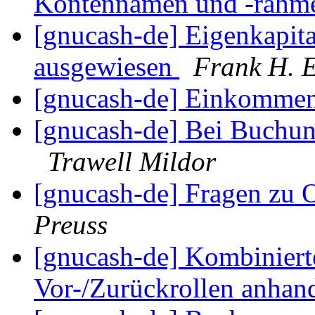
Kontennamen und -rahm
[gnucash-de] Eigenkapita
ausgewiesen
Frank H. E
[gnucash-de] Einkommen
[gnucash-de] Bei Buchun
Trawell Mildor
[gnucash-de] Fragen zu 
Preuss
[gnucash-de] Kombinier
Vor-/Zurückrollen anhan