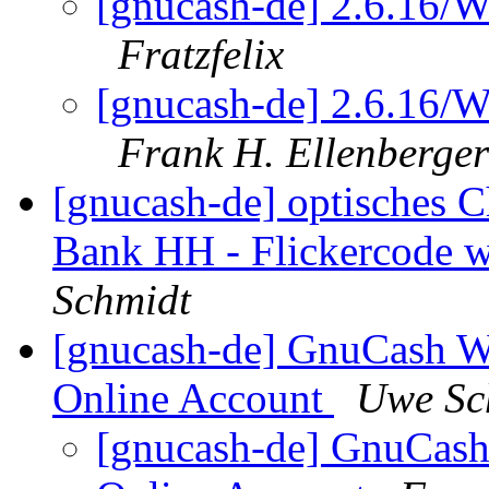
[gnucash-de] 2.6.16/
Fratzfelix
[gnucash-de] 2.6.16/
Frank H. Ellenberger
[gnucash-de] optisches 
Bank HH - Flickercode w
Schmidt
[gnucash-de] GnuCash W
Online Account
Uwe Sc
[gnucash-de] GnuCash