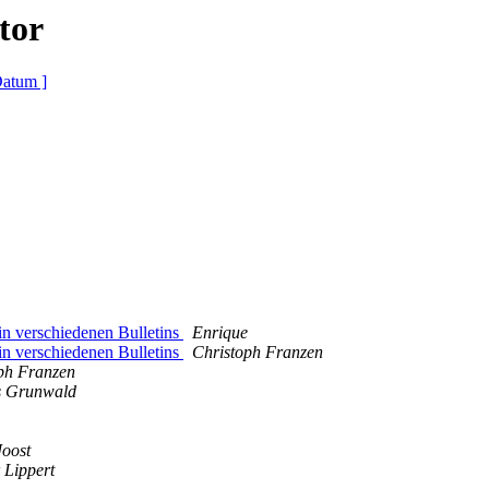
tor
Datum ]
in verschiedenen Bulletins
Enrique
in verschiedenen Bulletins
Christoph Franzen
ph Franzen
 Grunwald
Joost
 Lippert