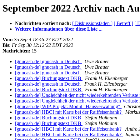
September 2022 Archiv nach Au
Nachrichten sortiert nach:
[ Diskussionsfaden ]
[ Betreff ]
[ 
Weitere Informationen über diese Liste ...
Von:
So Sep 4 18:46:27 EDT 2022
Bis:
Fr Sep 30 12:12:22 EDT 2022
Nachrichten:
15
[gnucash-de] gnucash in Deutsch
Uwe Brauer
[gnucash-de] gnucash in Deutsch
Uwe Brauer
[gnucash-de] gnucash in Deutsch
Uwe Brauer
[gnucash-de] Buchungstext DKB
Frank H. Ellenberger
[gnucash-de] gnucash in Deutsch
Frank H. Ellenberger
[gnucash-de] Buchungstext DKB
Frank H. Ellenberger
[gnucash-de] Ungleichheit der nicht wiederkehrenden Verluste 
[gnucash-de] Ungleichheit der nicht wiederkehrenden Verluste 
[gnucash-de] WIP-Projekt: Modul "Hausverwaltung"
Christo
[gnucash-de] HBCI mit Karte bei der Raiffeisenbank?
Markus
[gnucash-de] Buchungstext DKB
Stefan Hofmann
[gnucash-de] Buchungstext DKB
Stefan Hofmann
[gnucash-de] HBCI mit Karte bei der Raiffeisenbank?
Andre 
[gnucash-de] HBCI mit Karte bei der Raiffeisenbank?
Ingmar