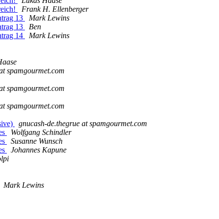
reich!
Lukas Haase
reich!
Frank H. Ellenberger
ntrag 13
Mark Lewins
ntrag 13
Ben
ntrag 14
Mark Lewins
Haase
 at spamgourmet.com
 at spamgourmet.com
 at spamgourmet.com
sive)
gnucash-de.thegrue at spamgourmet.com
les
Wolfgang Schindler
les
Susanne Wunsch
les
Johannes Kapune
lpi
Mark Lewins