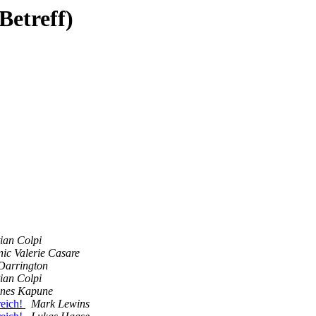
Betreff)
tian Colpi
ic Valerie Casare
Darrington
tian Colpi
nes Kapune
reich!
Mark Lewins