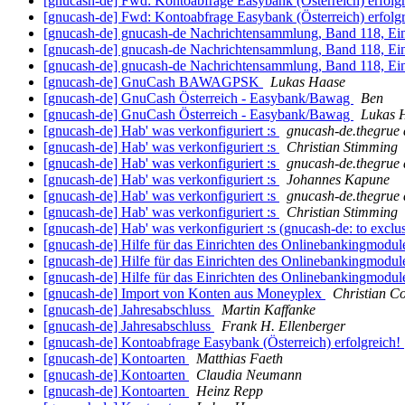
[gnucash-de] Fwd: Kontoabfrage Easybank (Österreich) erfolg
[gnucash-de] Fwd: Kontoabfrage Easybank (Österreich) erfolg
[gnucash-de] gnucash-de Nachrichtensammlung, Band 118, Ei
[gnucash-de] gnucash-de Nachrichtensammlung, Band 118, Ei
[gnucash-de] gnucash-de Nachrichtensammlung, Band 118, Ei
[gnucash-de] GnuCash BAWAGPSK
Lukas Haase
[gnucash-de] GnuCash Österreich - Easybank/Bawag
Ben
[gnucash-de] GnuCash Österreich - Easybank/Bawag
Lukas 
[gnucash-de] Hab' was verkonfiguriert :s
gnucash-de.thegrue
[gnucash-de] Hab' was verkonfiguriert :s
Christian Stimming
[gnucash-de] Hab' was verkonfiguriert :s
gnucash-de.thegrue
[gnucash-de] Hab' was verkonfiguriert :s
Johannes Kapune
[gnucash-de] Hab' was verkonfiguriert :s
gnucash-de.thegrue
[gnucash-de] Hab' was verkonfiguriert :s
Christian Stimming
[gnucash-de] Hab' was verkonfiguriert :s (gnucash-de: to exclu
[gnucash-de] Hilfe für das Einrichten des Onlinebankingmodu
[gnucash-de] Hilfe für das Einrichten des Onlinebankingmodu
[gnucash-de] Hilfe für das Einrichten des Onlinebankingmodu
[gnucash-de] Import von Konten aus Moneyplex
Christian Co
[gnucash-de] Jahresabschluss
Martin Kaffanke
[gnucash-de] Jahresabschluss
Frank H. Ellenberger
[gnucash-de] Kontoabfrage Easybank (Österreich) erfolgreich!
[gnucash-de] Kontoarten
Matthias Faeth
[gnucash-de] Kontoarten
Claudia Neumann
[gnucash-de] Kontoarten
Heinz Repp