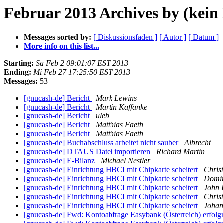
Februar 2013 Archives by (kein 
Messages sorted by:
[ Diskussionsfaden ]
[ Autor ]
[ Datum ]
More info on this list...
Starting:
Sa Feb 2 09:01:07 EST 2013
Ending:
Mi Feb 27 17:25:50 EST 2013
Messages:
53
[gnucash-de] Bericht
Mark Lewins
[gnucash-de] Bericht
Martin Kaffanke
[gnucash-de] Bericht
uleb
[gnucash-de] Bericht
Matthias Faeth
[gnucash-de] Bericht
Matthias Faeth
[gnucash-de] Buchabschluss arbeitet nicht sauber
Albrecht
[gnucash-de] DTAUS Datei importieren
Richard Martin
[gnucash-de] E-Bilanz
Michael Nestler
[gnucash-de] Einrichtung HBCI mit Chipkarte scheitert
Chris
[gnucash-de] Einrichtung HBCI mit Chipkarte scheitert
Domin
[gnucash-de] Einrichtung HBCI mit Chipkarte scheitert
John 
[gnucash-de] Einrichtung HBCI mit Chipkarte scheitert
Chris
[gnucash-de] Einrichtung HBCI mit Chipkarte scheitert
Johan
[gnucash-de] Fwd: Kontoabfrage Easybank (Österreich) erfolg