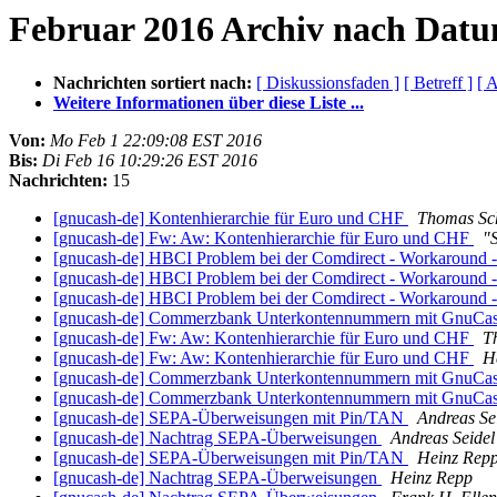
Februar 2016 Archiv nach Dat
Nachrichten sortiert nach:
[ Diskussionsfaden ]
[ Betreff ]
[ A
Weitere Informationen über diese Liste ...
Von:
Mo Feb 1 22:09:08 EST 2016
Bis:
Di Feb 16 10:29:26 EST 2016
Nachrichten:
15
[gnucash-de] Kontenhierarchie für Euro und CHF
Thomas Sc
[gnucash-de] Fw: Aw: Kontenhierarchie für Euro und CHF
"
[gnucash-de] HBCI Problem bei der Comdirect - Workaround 
[gnucash-de] HBCI Problem bei der Comdirect - Workaround 
[gnucash-de] HBCI Problem bei der Comdirect - Workaround 
[gnucash-de] Commerzbank Unterkontennummern mit GnuCas
[gnucash-de] Fw: Aw: Kontenhierarchie für Euro und CHF
T
[gnucash-de] Fw: Aw: Kontenhierarchie für Euro und CHF
H
[gnucash-de] Commerzbank Unterkontennummern mit GnuCas
[gnucash-de] Commerzbank Unterkontennummern mit GnuCas
[gnucash-de] SEPA-Überweisungen mit Pin/TAN
Andreas Se
[gnucash-de] Nachtrag SEPA-Überweisungen
Andreas Seidel
[gnucash-de] SEPA-Überweisungen mit Pin/TAN
Heinz Rep
[gnucash-de] Nachtrag SEPA-Überweisungen
Heinz Repp