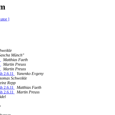
um
utor ]
hweikle
Sascha Münch"
-
Matthias Faeth
-
Martin Preuss
-
Martin Preuss
h 2.6.11
Yanenko Evgeny
homas Schweikle
einz Repp
h 2.6.11
Matthias Faeth
h 2.6.11
Martin Preuss
idel
p