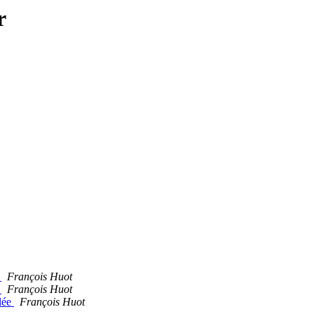
r
?
François Huot
?
François Huot
lée
François Huot