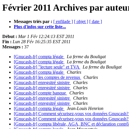
Février 2011 Archives par auteu
Messages triés par :
[ enfilade ]
[ objet ]
[ date ]
Plus d'infos sur cette liste...
Début :
Mar 1 Fév 12:24:13 EST 2011
Fin :
Lun 28 Fév 16:25:35 EST 2011
Messages :
37
[Gnucash-fr] compta légale
La ferme du Bouligat
[Gnucash-fr] compta légale
La ferme du Bouligat
[Gnucash-fr] "lecture seule" et TVA
La ferme du Bouligat
[Gnucash-fr] compta légale
Charles
[Gnucash-fr] les comptes de revenus
Charles
[Gnucash-fr] enregsitré sinistre
Charles
[Gnucash-fr] enregsitré sinistre
Charles
[Gnucash-fr] compte banque
Charles
[Gnucash-fr] enregsitré sinistre
Charles
[Gnucash-fr] enregsitré sinistre
Charles
[Gnucash-fr] compta légale
Jean-Louis Henrion
[Gnucash-fr] Comment sécurisez-vous vos données Gnuscash
[Gnucash-fr] Comment sécurisez-vous vos données Gnuscash
[Gnucash-fr] compta libérale, AGA, BNC et déclaration contrô