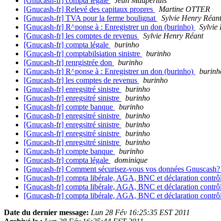
[Gnucash-fr] compta legale
Jean Maupertuis
[Gnucash-fr] Relevé des capitaux propres
Martine OTTER
[Gnucash-fr] TVA pour la ferme boulignat
Sylvie Henry Réan
[Gnucash-fr] R^ponse à : Enregistrer un don (burinho)
Sylvie
[Gnucash-fr] les comptes de revenus
Sylvie Henry Réant
[Gnucash-fr] compta légale
burinho
[Gnucash-fr] comptabilsiation sinistre
burinho
[Gnucash-fr] renrgistrée don
burinho
[Gnucash-fr] R^ponse à : Enregistrer un don (burinho)
burinh
[Gnucash-fr] les comptes de revenus
burinho
[Gnucash-fr] enregsitré sinistre
burinho
[Gnucash-fr] enregsitré sinistre
burinho
[Gnucash-fr] compte banque
burinho
[Gnucash-fr] enregsitré sinistre
burinho
[Gnucash-fr] enregsitré sinistre
burinho
[Gnucash-fr] enregsitré sinistre
burinho
[Gnucash-fr] enregsitré sinistre
burinho
[Gnucash-fr] compte banque
burinho
[Gnucash-fr] compta légale
dominique
[Gnucash-fr] Comment sécurisez-vous vos données Gnuscash
[Gnucash-fr] compta libérale, AGA, BNC et déclaration contrô
[Gnucash-fr] compta libérale, AGA, BNC et déclaration contrô
[Gnucash-fr] compta libérale, AGA, BNC et déclaration contrô
Date du dernier message:
Lun 28 Fév 16:25:35 EST 2011