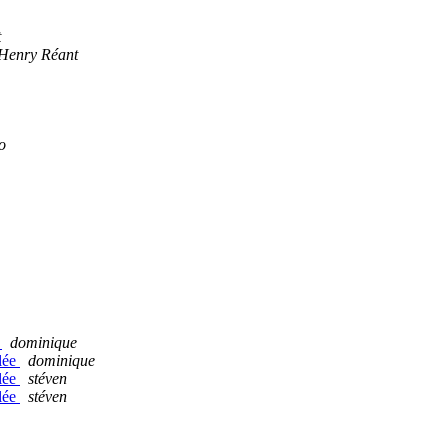
t
 Henry Réant
o
?
dominique
lée
dominique
lée
stéven
lée
stéven