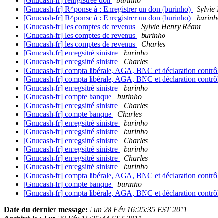
[Gnucash-fr] renrgistrée don
burinho
[Gnucash-fr] R^ponse à : Enregistrer un don (burinho)
Sylvie
[Gnucash-fr] R^ponse à : Enregistrer un don (burinho)
burinh
[Gnucash-fr] les comptes de revenus
Sylvie Henry Réant
[Gnucash-fr] les comptes de revenus
burinho
[Gnucash-fr] les comptes de revenus
Charles
[Gnucash-fr] enregsitré sinistre
burinho
[Gnucash-fr] enregsitré sinistre
Charles
[Gnucash-fr] compta libérale, AGA, BNC et déclaration contrô
[Gnucash-fr] compta libérale, AGA, BNC et déclaration contrô
[Gnucash-fr] enregsitré sinistre
burinho
[Gnucash-fr] compte banque
burinho
[Gnucash-fr] enregsitré sinistre
Charles
[Gnucash-fr] compte banque
Charles
[Gnucash-fr] enregsitré sinistre
burinho
[Gnucash-fr] enregsitré sinistre
burinho
[Gnucash-fr] enregsitré sinistre
Charles
[Gnucash-fr] enregsitré sinistre
burinho
[Gnucash-fr] enregsitré sinistre
Charles
[Gnucash-fr] enregsitré sinistre
burinho
[Gnucash-fr] compta libérale, AGA, BNC et déclaration contrô
[Gnucash-fr] compte banque
burinho
[Gnucash-fr] compta libérale, AGA, BNC et déclaration contrô
Date du dernier message:
Lun 28 Fév 16:25:35 EST 2011