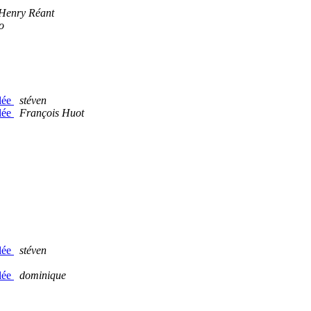
 Henry Réant
o
lée
stéven
lée
François Huot
lée
stéven
lée
dominique