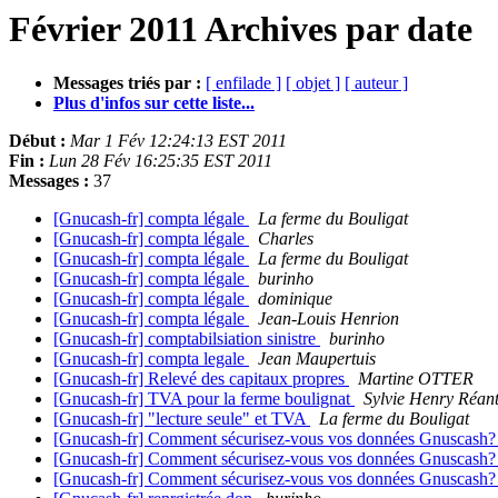
Février 2011 Archives par date
Messages triés par :
[ enfilade ]
[ objet ]
[ auteur ]
Plus d'infos sur cette liste...
Début :
Mar 1 Fév 12:24:13 EST 2011
Fin :
Lun 28 Fév 16:25:35 EST 2011
Messages :
37
[Gnucash-fr] compta légale
La ferme du Bouligat
[Gnucash-fr] compta légale
Charles
[Gnucash-fr] compta légale
La ferme du Bouligat
[Gnucash-fr] compta légale
burinho
[Gnucash-fr] compta légale
dominique
[Gnucash-fr] compta légale
Jean-Louis Henrion
[Gnucash-fr] comptabilsiation sinistre
burinho
[Gnucash-fr] compta legale
Jean Maupertuis
[Gnucash-fr] Relevé des capitaux propres
Martine OTTER
[Gnucash-fr] TVA pour la ferme boulignat
Sylvie Henry Réan
[Gnucash-fr] "lecture seule" et TVA
La ferme du Bouligat
[Gnucash-fr] Comment sécurisez-vous vos données Gnuscash
[Gnucash-fr] Comment sécurisez-vous vos données Gnuscash
[Gnucash-fr] Comment sécurisez-vous vos données Gnuscash