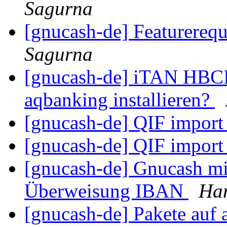
Sagurna
[gnucash-de] Featurere
Sagurna
[gnucash-de] iTAN HBCI 
aqbanking installieren?
[gnucash-de] QIF import
[gnucash-de] QIF import
[gnucash-de] Gnucash mi
Überweisung IBAN
Han
[gnucash-de] Pakete auf 