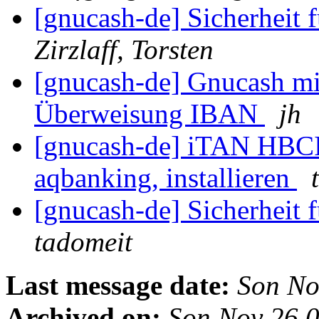
[gnucash-de] Sicherheit
Zirzlaff, Torsten
[gnucash-de] Gnucash mi
Überweisung IBAN
jh
[gnucash-de] iTAN HBCI 
aqbanking, installieren
[gnucash-de] Sicherheit
tadomeit
Last message date:
Son No
Archived on:
Son Nov 26 