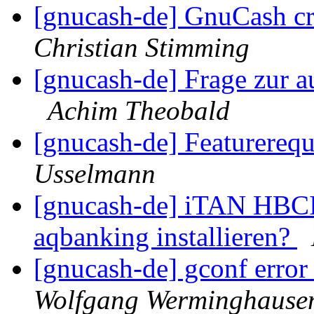
[gnucash-de] GnuCash cr
Christian Stimming
[gnucash-de] Frage zur 
Achim Theobald
[gnucash-de] Featurere
Usselmann
[gnucash-de] iTAN HBCI 
aqbanking installieren?
[gnucash-de] gconf error 
Wolfgang Werminghause