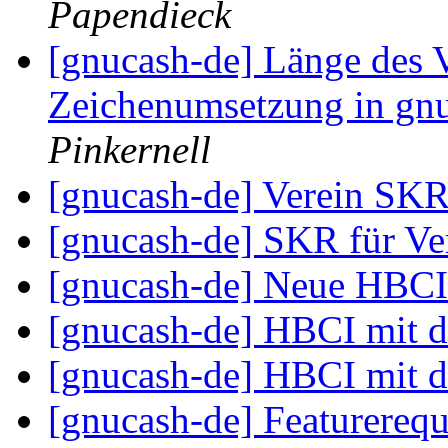
Papendieck
[gnucash-de] Länge des
Zeichenumsetzung in gn
Pinkernell
[gnucash-de] Verein SK
[gnucash-de] SKR für V
[gnucash-de] Neue HBCI
[gnucash-de] HBCI mit 
[gnucash-de] HBCI mit 
[gnucash-de] Featurere