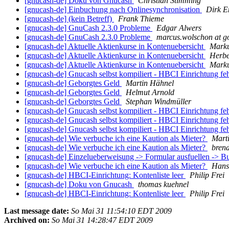
[gnucash-de] Doku von Gnucash
Christian Stimming
[gnucash-de] Einbuchung nach Onlinesynchronisation
Dirk E
[gnucash-de] (kein Betreff)
Frank Thieme
[gnucash-de] GnuCash 2.3.0 Probleme
Edgar Alwers
[gnucash-de] GnuCash 2.3.0 Probleme
marcus.wolschon at g
[gnucash-de] Aktuelle Aktienkurse in Kontenuebersicht
Mark
[gnucash-de] Aktuelle Aktienkurse in Kontenuebersicht
Herb
[gnucash-de] Aktuelle Aktienkurse in Kontenuebersicht
Mark
[gnucash-de] Gnucash selbst kompiliert - HBCI Einrichtung feh
[gnucash-de] Geborgtes Geld
Martin Hähnel
[gnucash-de] Geborgtes Geld
Helmut Arnold
[gnucash-de] Geborgtes Geld
Stephan Windmüller
[gnucash-de] Gnucash selbst kompiliert - HBCI Einrichtung feh
[gnucash-de] Gnucash selbst kompiliert - HBCI Einrichtung feh
[gnucash-de] Gnucash selbst kompiliert - HBCI Einrichtung feh
[gnucash-de] Wie verbuche ich eine Kaution als Mieter?
Mart
[gnucash-de] Wie verbuche ich eine Kaution als Mieter?
brend
[gnucash-de] Einzelueberweisung -> Formular ausfuellen -> B
[gnucash-de] Wie verbuche ich eine Kaution als Mieter?
Hans
[gnucash-de] HBCI-Einrichtung: Kontenliste leer
Philip Frei
[gnucash-de] Doku von Gnucash
thomas kuehnel
[gnucash-de] HBCI-Einrichtung: Kontenliste leer
Philip Frei
Last message date:
So Mai 31 11:54:10 EDT 2009
Archived on:
So Mai 31 14:28:47 EDT 2009