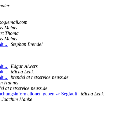
ndter
ooglemail.com
us Melms
ert Thoma
us Melms
lt...
Stephan Brendel
lt...
Edgar Alwers
lt...
Micha Lenk
lt...
brendel at netservice-neuss.de
in Hähnel
el at netservice-neuss.de
uchungsinformationen geben -> Segfault
Micha Lenk
-Joachim Hanke