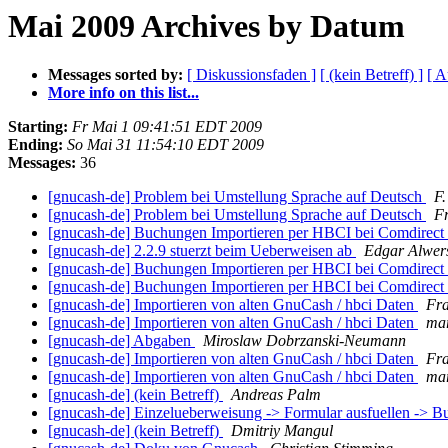
Mai 2009 Archives by Datum
Messages sorted by:
[ Diskussionsfaden ]
[ (kein Betreff) ]
[ A
More info on this list...
Starting:
Fr Mai 1 09:41:51 EDT 2009
Ending:
So Mai 31 11:54:10 EDT 2009
Messages:
36
[gnucash-de] Problem bei Umstellung Sprache auf Deutsch
F.
[gnucash-de] Problem bei Umstellung Sprache auf Deutsch
F
[gnucash-de] Buchungen Importieren per HBCI bei Comdirect
[gnucash-de] 2.2.9 stuerzt beim Ueberweisen ab
Edgar Alwer
[gnucash-de] Buchungen Importieren per HBCI bei Comdirect
[gnucash-de] Buchungen Importieren per HBCI bei Comdirect
[gnucash-de] Importieren von alten GnuCash / hbci Daten
Fr
[gnucash-de] Importieren von alten GnuCash / hbci Daten
mar
[gnucash-de] Abgaben
Miroslaw Dobrzanski-Neumann
[gnucash-de] Importieren von alten GnuCash / hbci Daten
Fr
[gnucash-de] Importieren von alten GnuCash / hbci Daten
mar
[gnucash-de] (kein Betreff)
Andreas Palm
[gnucash-de] Einzelueberweisung -> Formular ausfuellen -> B
[gnucash-de] (kein Betreff)
Dmitriy Mangul