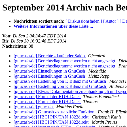
September 2014 Archiv nach Bet
Nachrichten sortiert nach:
[ Diskussionsfaden ]
[ Autor ]
[ D
Weitere Informationen über diese Liste ...
Von:
Di Sep 2 04:34:47 EDT 2014
Bis:
Di Sep 30 16:32:48 EDT 2014
Nachrichten:
38
[gnucash-de] Berichte - laufender Saldo
Ofcentral
[gnucash-de] Berichtsdiagramme werden nicht angezeigt
Diet
[gnucash-de] Berichtsdiagramme werden nicht angezeigt
Fran
[gnucash-de] Einstellungen in GnuCash
Mechtilde
[gnucash-de] Einstellungen in GnuCash
Heinz Repp
[gnucash-de] Erstellung von E-Bilanz mit GnuCash
Michael 
[gnucash-de] Erstellung von E-Bilanz mit GnuCash
Andreas S
[gnucash-de] Etwas Dokumentation zu aqbanking-cli und sepa-
[gnucash-de] Format der RDH-Datei
Thomas Papendieck
[gnucash-de] Format der RDH-Datei
Thomas
[gnucash-de] gnucash
Matthias Faeth
[gnucash-de] Gnucash - zusätzliche Funktion
Frank H. Ellenb
[gnucash-de] HBCI PIN/TAN 1822direkt
Christoph Kanis
[gnucash-de] HBCI PIN/TAN 1822direkt
Martin Preuss