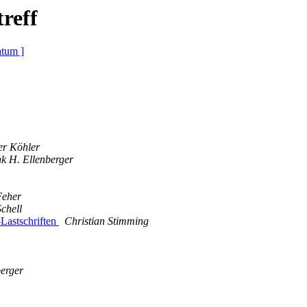
reff
atum ]
er Köhler
k H. Ellenberger
Feher
chell
Lastschriften
Christian Stimming
erger