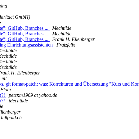
ming
idaritaet GmbH)
e
e"; GitHub, Branches ...
Mechtilde
e"; GitHub, Branches ...
Mechtilde
e"; GitHub, Branches ...
Frank H. Ellenberger
ng Einrichtungsassistenten
Fratzfelix
echtilde
echtilde
echtilde
echtilde
rank H. Ellenberger
ml
vs. git format-patch; was: Korrekturen und Übersetzung "Kurs und Kon
 Flohr
h?!
peter.m1969 at yahoo.de
h?!
Mechtilde
je
llenberger
 hiltpold.ch