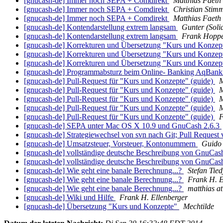
[gnucash-de] Immer noch SEPA + Comdirekt
Matthias Faeth
[gnucash-de] Immer noch SEPA + Comdirekt
Christian Stim
[gnucash-de] Immer noch SEPA + Comdirekt
Matthias Faeth
[gnucash-de] Kontendarstellung extrem langsam
Gunter (Sol
[gnucash-de] Kontendarstellung extrem langsam
Frank Hopp
[gnucash-de] Korrekturen und Übersetzung "Kurs und Konzept
[gnucash-de] Korrekturen und Übersetzung "Kurs und Konzept
[gnucash-de] Korrekturen und Übersetzung "Kurs und Konzept
[gnucash-de] Programmabsturz beim Online- Banking AqBanki
[gnucash-de] Pull-Request für "Kurs und Konzepte" (guide)
M
[gnucash-de] Pull-Request für "Kurs und Konzepte" (guide)
M
[gnucash-de] Pull-Request für "Kurs und Konzepte" (guide)
M
[gnucash-de] Pull-Request für "Kurs und Konzepte" (guide)
M
[gnucash-de] Pull-Request für "Kurs und Konzepte" (guide)
F
[gnucash-de] SEPA unter Mac OS X 10.9 und GnuCash 2.6.3
[gnucash-de] Strategiewechsel von svn nach Git; Pull Request 
[gnucash-de] Umsatzsteuer, Vorsteuer, Kontonummern
Guido
[gnucash-de] vollständige deutsche Beschreibung von GnuCas
[gnucash-de] vollständige deutsche Beschreibung von GnuCas
[gnucash-de] Wie geht eine banale Berechnung...?
Stefan Tied
[gnucash-de] Wie geht eine banale Berechnung...?
Frank H. E
[gnucash-de] Wie geht eine banale Berechnung...?
matthias at
[gnucash-de] Wiki und Hilfe
Frank H. Ellenberger
[gnucash-de] Übersetzung "Kurs und Konzepte"
Mechtilde