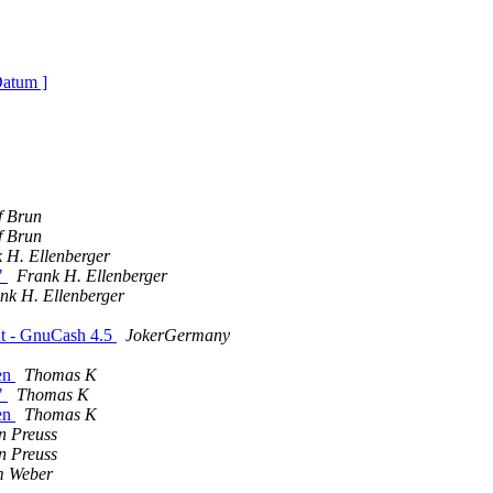
Datum ]
f Brun
f Brun
 H. Ellenberger
"
Frank H. Ellenberger
nk H. Ellenberger
ht - GnuCash 4.5
JokerGermany
len
Thomas K
"
Thomas K
len
Thomas K
n Preuss
n Preuss
m Weber