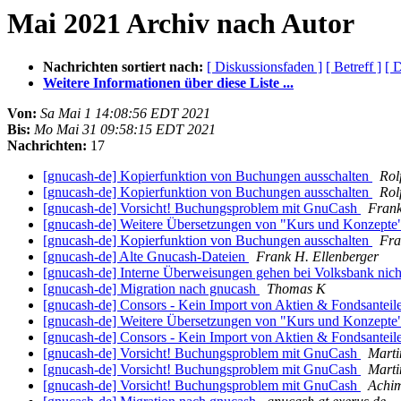
Mai 2021 Archiv nach Autor
Nachrichten sortiert nach:
[ Diskussionsfaden ]
[ Betreff ]
[ 
Weitere Informationen über diese Liste ...
Von:
Sa Mai 1 14:08:56 EDT 2021
Bis:
Mo Mai 31 09:58:15 EDT 2021
Nachrichten:
17
[gnucash-de] Kopierfunktion von Buchungen ausschalten
Rol
[gnucash-de] Kopierfunktion von Buchungen ausschalten
Rol
[gnucash-de] Vorsicht! Buchungsproblem mit GnuCash
Frank
[gnucash-de] Weitere Übersetzungen von "Kurs und Konzepte
[gnucash-de] Kopierfunktion von Buchungen ausschalten
Fra
[gnucash-de] Alte Gnucash-Dateien
Frank H. Ellenberger
[gnucash-de] Interne Überweisungen gehen bei Volksbank nic
[gnucash-de] Migration nach gnucash
Thomas K
[gnucash-de] Consors - Kein Import von Aktien & Fondsantei
[gnucash-de] Weitere Übersetzungen von "Kurs und Konzepte
[gnucash-de] Consors - Kein Import von Aktien & Fondsantei
[gnucash-de] Vorsicht! Buchungsproblem mit GnuCash
Marti
[gnucash-de] Vorsicht! Buchungsproblem mit GnuCash
Marti
[gnucash-de] Vorsicht! Buchungsproblem mit GnuCash
Achi